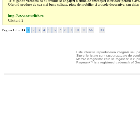
Te-ai gandit vreodata ca nu trebuie sa angajezi o firma de amenajari interioare pentru a ave
Oferind produse de cea mai buna calitate, piese de mobilier si articole decorative, sau chiar i
http://www.naturlich.ro
Clickuri: 2
Pagina
1
din
33
1
2
3
4
5
6
7
8
9
10
11
>>
...
33
Toate drepturile rezer
Este interzisa reproducerea integrala sau part
Site-urile listate sunt raspunzatoare de continu
Marcile inregistrate care se regasesc in cuprin
Pagerank™ is a registered trademark of Goo