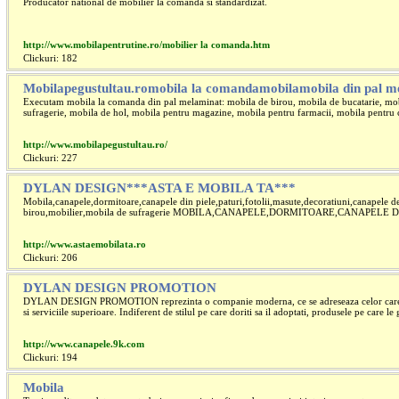
Producator national de mobilier la comanda si standardizat.
http://www.mobilapentrutine.ro/mobilier la comanda.htm
Clickuri: 182
Mobilapegustultau.romobila la comandamobilamobila din pal m
Executam mobila la comanda din pal melaminat: mobila de birou, mobila de bucatarie, mob
sufragerie, mobila de hol, mobila pentru magazine, mobila pentru farmacii, mobila pentru c
http://www.mobilapegustultau.ro/
Clickuri: 227
DYLAN DESIGN***ASTA E MOBILA TA***
Mobila,canapele,dormitoare,canapele din piele,paturi,fotolii,masute,decoratiuni,canapele d
birou,mobilier,mobila de sufragerie MOBILA,CANAPELE,DORMITOARE,CANAPELE DI
http://www.astaemobilata.ro
Clickuri: 206
DYLAN DESIGN PROMOTION
DYLAN DESIGN PROMOTION reprezinta o companie moderna, ce se adreseaza celor care sti
si serviciile superioare. Indiferent de stilul pe care doriti sa il adoptati, produsele pe care le g
http://www.canapele.9k.com
Clickuri: 194
Mobila