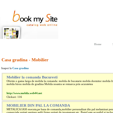
Home
Casa gradina - Mobilier
Inapoi la
Casa gradina
Mobilier la comanda Bucuresti
Oferim o gama larga de mobila la comanda: mobila de bucatarie mobila dormitor mobila li
mobila birou mobila de gradina Mobila noastra se remarca prin acuratetea
http://www.mobila.web44.net
Clickuri: 116
MOBILIER DIN PAL LA COMANDA
METALICA IASI executa,pe baza de comanda,mobilier personalizat din pal melaminat pentr
comerciale,unitati sanitare,sedii firme,unitati de invatamant,etc. Pretul este accesibil si inclu