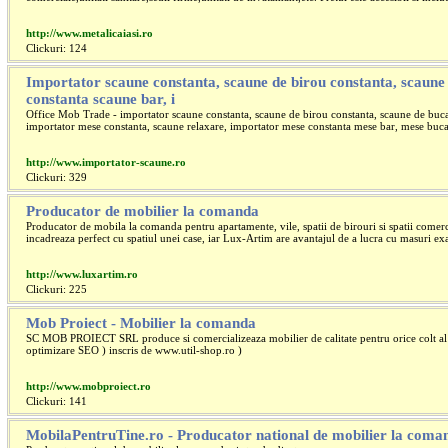
http://www.metalicaiasi.ro
Clickuri: 124
Importator scaune constanta, scaune de birou constanta, scaune 
constanta scaune bar, i
Office Mob Trade - importator scaune constanta, scaune de birou constanta, scaune de bucat
importator mese constanta, scaune relaxare, importator mese constanta mese bar, mese buca
http://www.importator-scaune.ro
Clickuri: 329
Producator de mobilier la comanda
Producator de mobila la comanda pentru apartamente, vile, spatii de birouri si spatii comer
incadreaza perfect cu spatiul unei case, iar Lux-Artim are avantajul de a lucra cu masuri exac
http://www.luxartim.ro
Clickuri: 225
Mob Proiect - Mobilier la comanda
SC MOB PROIECT SRL produce si comercializeaza mobilier de calitate pentru orice colt al c
optimizare SEO ) inscris de www.util-shop.ro )
http://www.mobproiect.ro
Clickuri: 141
MobilaPentruTine.ro - Producator national de mobilier la coman