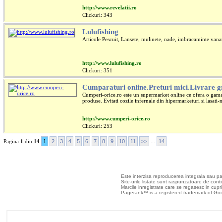
http://www.revelatii.ro
Clickuri: 343
Lulufishing
Articole Pescuit, Lansete, mulinete, nade, imbracaminte vanat
http://www.lulufishing.ro
Clickuri: 351
Cumparaturi online.Preturi mici.Livrare gr
Cumperi-orice.ro este un supermarket online ce ofera o gama
produse. Evitati cozile infernale din hipermarketuri si lasati
http://www.cumperi-orice.ro
Clickuri: 253
Pagina
1
din
14
1
2
3
4
5
6
7
8
9
10
11
>>
...
14
Toate drepturile rezer
Este interzisa reproducerea integrala sau part
Site-urile listate sunt raspunzatoare de continu
Marcile inregistrate care se regasesc in cuprin
Pagerank™ is a registered trademark of Goo