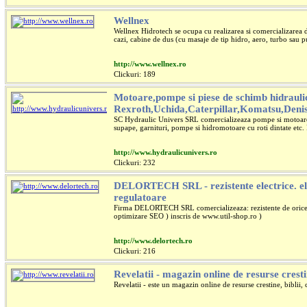
Wellnex
Wellnex Hidrotech se ocupa cu realizarea si comercializarea d
cazi, cabine de dus (cu masaje de tip hidro, aero, turbo sau pul
http://www.wellnex.ro
Clickuri: 189
Motoare,pompe si piese de schimb hidrauli
Rexroth,Uchida,Caterpillar,Komatsu,Deni
SC Hydraulic Univers SRL comercializeaza pompe si motoare hid
supape, garnituri, pompe si hidromotoare cu roti dintate etc. 
http://www.hydraulicunivers.ro
Clickuri: 232
DELORTECH SRL - rezistente electrice. ele
regulatoare
Firma DELORTECH SRL comercializeaza: rezistente de orice fel
optimizare SEO ) inscris de www.util-shop.ro )
http://www.delortech.ro
Clickuri: 216
Revelatii - magazin online de resurse crest
Revelatii - este un magazin online de resurse crestine, biblii, c