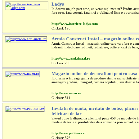
Ladys
Iti doresti un job part time, un venit suplimentar? Profita a
fara stres, fara costuri, fara nici o obligatie! Este o oportunita
http://www.inscriere-ladys.com
Clickuri: 190
Armia Construct Instal – magazin online c
Armia Construct Instal – magazin online care va ofera o gama 
hidranti, hidrofoare robineti, radiatoare, coliere, cazi de baie
http://www.armiainstal.ro
Clickuri: 200
Magazin online de decoratiuni pentru casa 
Iti oferim o intreaga gama de produse simple sau sofisticate, a
amenajezi gradina, living-ul, camera copilului, sau doar sa fa
http://www.muzu.ro
Clickuri: 511
Invitatii de nunta, invitatii de botez, plicu
felicitari de iar
Site-ul pune la dispozitia clientului peste 450 de modele de inv
modele de texte si posibilitatea de a comanda prin e-mail la 
http://www.publiserv.ro
Clickuri: 576