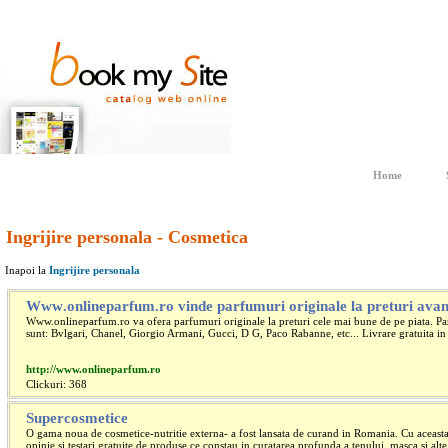
Home
Ingrijire personala - Cosmetica
Inapoi la
Ingrijire personala
Www
.onlineparfum.ro vinde parfumuri originale la preturi ava
Www.onlineparfum.ro va ofera parfumuri originale la preturi cele mai bune de pe piata. Pa
sunt: Bvlgari, Chanel, Giorgio Armani, Gucci, D G, Paco Rabanne, etc... Livrare gratuita in
http://www.onlineparfum.ro
Clickuri: 368
Supercosmetice
O gama noua de cosmetice-nutritie externa- a fost lansata de curand in Romania. Cu aceasta
opinie si testari gratuite de produse ce constau in curatarea profunda a tenului, masca si alte