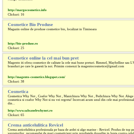
http://margocosmetice.info
Clickuri: 16
Cosmetice Bio Produse
Magazin online de produse cosmetice bio, localizat in Timisoara
http://bio-produse.ro
Clickuri: 25
Cosmetice online la cel mai bun pret
Magento iti ofera cosmetice de calitate la cele mai bune preturi. Rimmel, Maybelline sau L'
branduri pe care le gasesti la noi. Primim comenzi la
magentocosmetice@gmail.com
http://magento-cosmetice.blogspot.com/
Clickuri: 38
Cosmetica
Cosmetica Why Not , Coafor Why Not , Manichiura Why Not , Pedichiura Why Not. Alege 
cosmetica si coafor Why Not si nu vei regreta! Incercati acum unul din cele mai profesiona
din...
http://www.saloanelewhynot.ro
Clickuri: 65
Crema anticelulitica Revicel
Crema anticelulitica profesionala pe baza de ardei si alge marine - Revicel. Produs de top pen
vergeturilor, recomandat de mari cosmeticieni prin rezultatele dovedite in lupta contra celulit