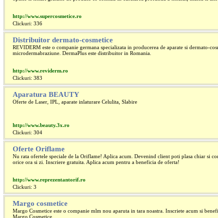
http://www.supercosmetice.ro
Clickuri: 336
Distribuitor dermato-cosmetice
REVIDERM este o companie germana specializata in producerea de aparate si dermato-cos
microdermabraziune. DermaPlus este distribuitor in Romania.
http://www.reviderm.ro
Clickuri: 383
Aparatura BEAUTY
Oferte de Laser, IPL, aparate inlaturare Celulita, Slabire
http://www.beauty.3x.ro
Clickuri: 304
Oferte Oriflame
Nu rata ofertele speciale de la Oriflame! Aplica acum. Devenind client poti plasa chiar si c
orice ora si zi. Inscriere gratuita. Aplica acum pentru a beneficia de oferta!
http://www.reprezentantorif.ro
Clickuri: 3
Margo cosmetice
Margo Cosmetice este o companie mlm nou aparuta in tara noastra. Inscriete acum si benefi
Margo Cosmetice.