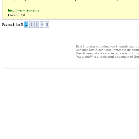
http://www.revicel.ro
Clickuri: 68
Pagina
1
din
5
1
2
3
4
5
Toate drepturile rezer
Este interzisa reproducerea integrala sau part
Site-urile listate sunt raspunzatoare de continu
Marcile inregistrate care se regasesc in cuprin
Pagerank™ is a registered trademark of Goo