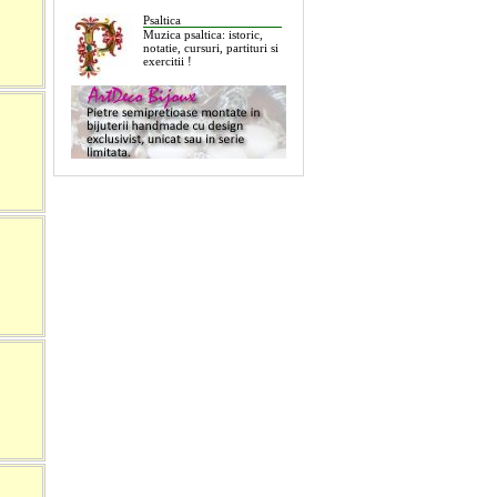
Psaltica
Muzica psaltica: istoric,
notatie, cursuri, partituri si
exercitii !