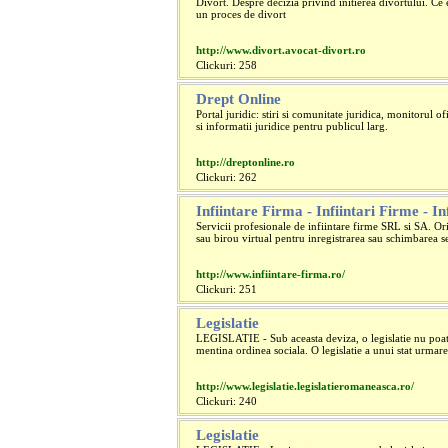
Divort. Despre decizia privind initierea divortului. Ce 
un proces de divort
http://www.divort.avocat-divort.ro
Clickuri: 258
Drept Online
Portal juridic: stiri si comunitate juridica, monitorul of
si informatii juridice pentru publicul larg.
http://dreptonline.ro
Clickuri: 262
Infiintare Firma - Infiintari Firme - I
Servicii profesionale de infiintare firme SRL si SA. Ori
sau birou virtual pentru inregistrarea sau schimbarea se
http://www.infiintare-firma.ro/
Clickuri: 251
Legislatie
LEGISLATIE - Sub aceasta deviza, o legislatie nu poate
mentina ordinea sociala. O legislatie a unui stat urmares
http://www.legislatie.legislatieromaneasca.ro/
Clickuri: 240
Legislatie