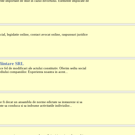
este important de stiut in cazul divortului. Elemente implicate de
icial, legislatie online, contact avocat online, raspunsuri juridice
nfiintare SRL
ce fel de modificari ale actului constitutiv. Oferim sediu social
diului companiilor. Experienta noastra in acest...
 fi decat un ansamblu de norme edictate sa instaureze si sa
te sa conduca si sa indrume activitatile indivizilor...