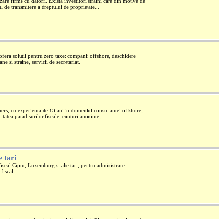
are firme cu datorii. Exista investitori straini care din motive de
ul de transmitere a dreptului de proprietate...
fera solutii pentru zero taxe: companii offshore, deschidere
 si straine, servicii de secretariat.
ers, cu experienta de 13 ani in domeniul consultantei offshore,
itatea paradisurilor fiscale, conturi anonime,...
e tari
fiscal Cipru, Luxemburg si alte tari, pentru administrare
fiscal.