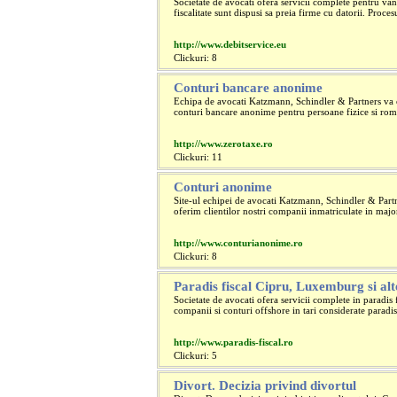
Societate de avocati ofera servicii complete pentru vanz
fiscalitate sunt dispusi sa preia firme cu datorii. Proces
http://www.debitservice.eu
Clickuri: 8
Conturi bancare anonime
Echipa de avocati Katzmann, Schindler & Partners va o
conturi bancare anonime pentru persoane fizice si romane
http://www.zerotaxe.ro
Clickuri: 11
Conturi anonime
Site-ul echipei de avocati Katzmann, Schindler & Partn
oferim clientilor nostri companii inmatriculate in major
http://www.conturianonime.ro
Clickuri: 8
Paradis fiscal Cipru, Luxemburg si alt
Societate de avocati ofera servicii complete in paradis 
companii si conturi offshore in tari considerate paradis 
http://www.paradis-fiscal.ro
Clickuri: 5
Divort. Decizia privind divortul