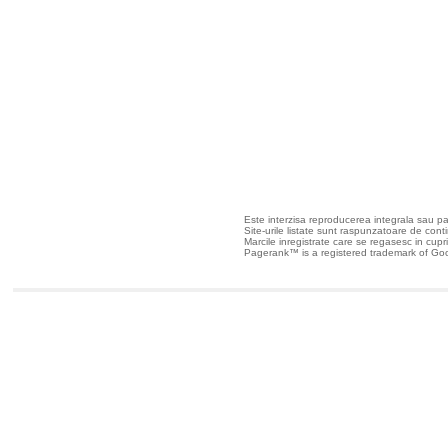
Toate drepturile rezer
Este interzisa reproducerea integrala sau part
Site-urile listate sunt raspunzatoare de continu
Marcile inregistrate care se regasesc in cuprin
Pagerank™ is a registered trademark of Goo