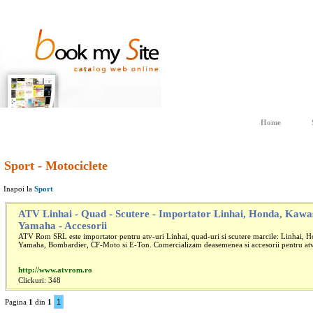
Home
Sport - Motociclete
Inapoi la
Sport
ATV Linhai - Quad - Scutere - Importator Linhai, Honda, Kawas
Yamaha - Accesorii
ATV Rom SRL este importator pentru atv-uri Linhai, quad-uri si scutere marcile: Linhai, 
Yamaha, Bombardier, CF-Moto si E-Ton
. Comercializam deasemenea si accesorii pentru atv s
http://www.atvrom.ro
Clickuri: 348
Pagina
1
din
1
1